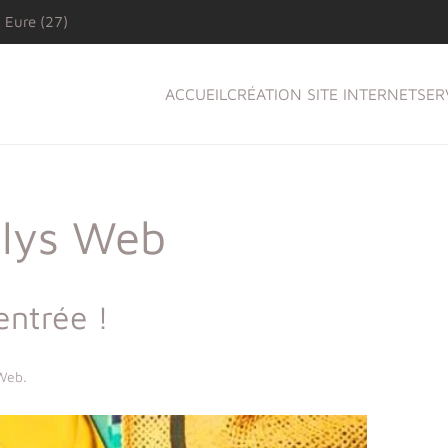
 Eure (27)
ACCUEIL
CRÉATION SITE INTERNET
SER
alys Web
rentrée !
 Web
.