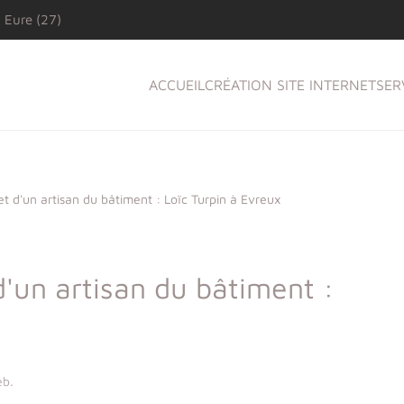
 Eure (27)
ACCUEIL
CRÉATION SITE INTERNET
SER
et d'un artisan du bâtiment : Loïc Turpin à Evreux
d'un artisan du bâtiment :
eb
.