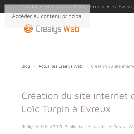
Panneau de gestion des cookies
Création de sites internet & sites e-commerce à Evreux,
Accéder au contenu principal
Blog
Actualités Crealys Web
Création du site intern
Création du site internet 
Loïc Turpin à Evreux
Rédigé le
11 Mai 2019
. Publié dans
Actualités de Crealys W