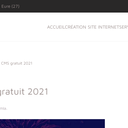
 Eure (27)
ACCUEIL
CRÉATION SITE INTERNET
SER
r CMS gratuit 2021
gratuit 2021
omla
.