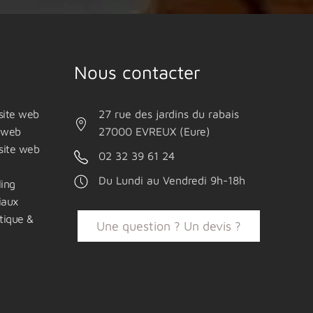
Nous contacter
site web
27 rue des jardins du rabais
e web
27000 EVREUX (Eure)
site web
02 32 39 61 24
Du Lundi au Vendredi 9h-18h
ling
iaux
tique &
Une question ? Un devis ?