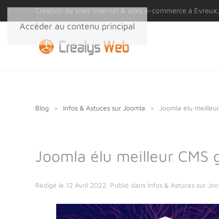
Panneau de gestion des cookies
Création de sites internet & sites e-commerce à Evreux,
Accéder au contenu principal
Blog
Infos & Astuces sur Joomla
Joomla élu meilleu
Joomla élu meilleur CMS 
Rédigé le
12 Avril 2022
. Publié dans
Infos & Astuces sur Jo