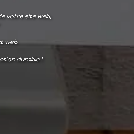
de votre site web,
et web
ration durable !