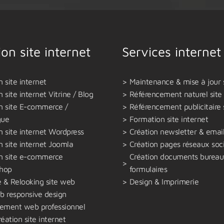
ion site internet
Services internet
n site internet
Maintenance & mise à jour 
 site internet Vitrine / Blog
Référencement naturel sit
n site E-commerce /
Référencement publicitaire 
gue
Formation site internet
n site internet Wordpress
Création newsletter & emai
n site internet Joomla
Création pages réseaux soc
on site e-commerce
Création documents bureau
shop
formulaires
 & Relooking site web
Design & Imprimerie
b responsive design
ement web professionnel
réation site internet