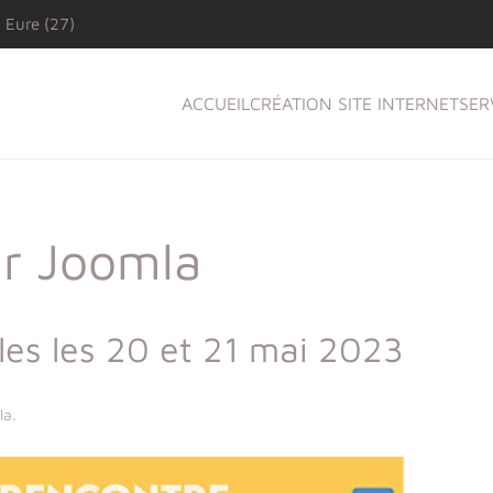
 Eure (27)
ACCUEIL
CRÉATION SITE INTERNET
SER
ur Joomla
es les 20 et 21 mai 2023
la
.