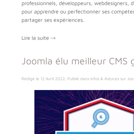
professionnels, développeurs, webdesigners, déb
pour apprendre ou perfectionner ses compéten
partager ses expériences.
Lire la suite
Joomla élu meilleur CMS 
Rédigé le
12 Avril 2022
. Publié dans
Infos & Astuces sur Jo