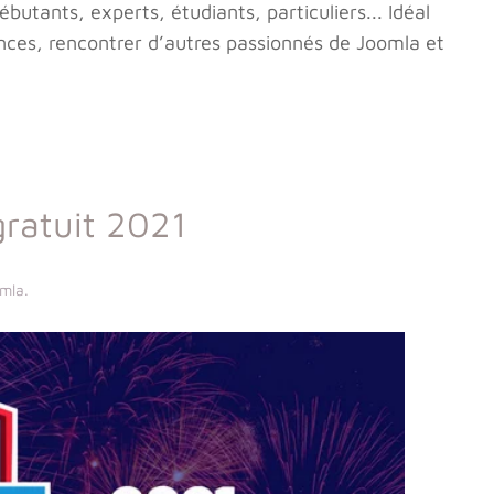
utants, experts, étudiants, particuliers... Idéal
ces, rencontrer d’autres passionnés de Joomla et
gratuit 2021
omla
.