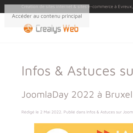
Panneau de gestion des cookies
Création de sites internet & sites e-commerce à Evreux,
Accéder au contenu principal
Infos & Astuces s
JoomlaDay 2022 à Bruxell
Rédigé le
2 Mai 2022
. Publié dans
Infos & Astuces sur Joom